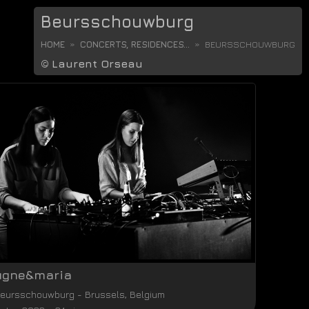
Beursschouwburg
HOME
CONCERTS, RESIDENCES...
BEURSSCHOUWBURG
©
Laurent Orseau
ugne&maria
eursschouwburg
-
Brussels
,
Belgium