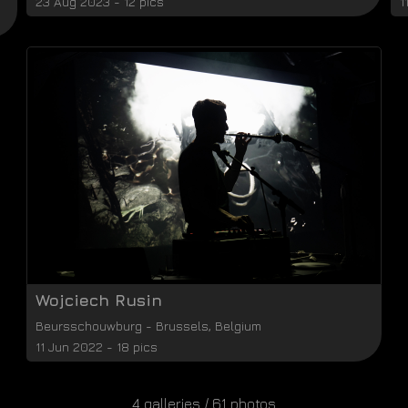
23 Aug 2023 - 12 pics
1
Wojciech Rusin
Beursschouwburg
-
Brussels
,
Belgium
11 Jun 2022 - 18 pics
4 galleries / 61 photos